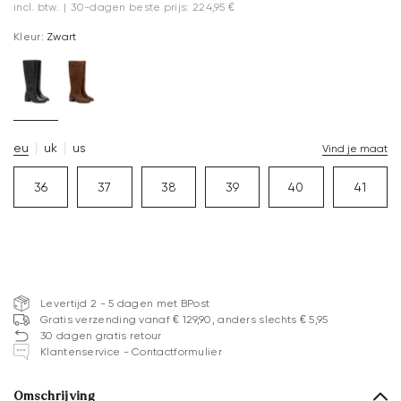
incl. btw.
|
30-dagen beste prijs: 224,95 €
Kleur:
Zwart
eu
uk
us
Vind je maat
36
37
38
39
40
41
Levertijd 2 - 5 dagen met BPost
Gratis verzending vanaf € 129,90, anders slechts € 5,95
30 dagen gratis retour
Klantenservice - Contactformulier
Omschrijving