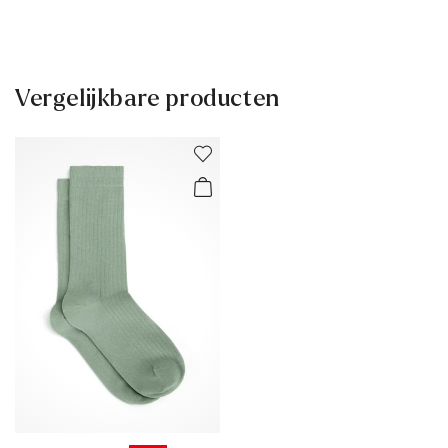
Levertijd 2 - 5 dagen met BPost
Gratis verzending vanaf € 129,90, anders slechts € 5,95
30 dagen gratis retour
Vergelijkbare producten
Klantenservice - Contactformulier
Meer informatie over dit onderwerp vindt u in het gedeelte
Verzending
en
Retourzending
.
Veelgestelde vragen
.