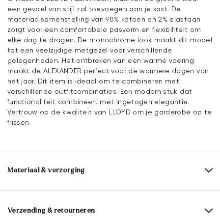
een gevoel van stijl zal toevoegen aan je kast. De
materiaalsamenstelling van 98% katoen en 2% elastaan
zorgt voor een comfortabele pasvorm en flexibiliteit om
elke dag te dragen. De monochrome look maakt dit model
tot een veelzijdige metgezel voor verschillende
gelegenheden. Het ontbreken van een warme voering
maakt de ALEXANDER perfect voor de warmere dagen van
het jaar. Dit item is ideaal om te combineren met
verschillende outfitcombinaties. Een modern stuk dat
functionaliteit combineert met ingetogen elegantie.
Vertrouw op de kwaliteit van LLOYD om je garderobe op te
frissen.
Materiaal & verzorging
Samenstelling materiaal:
98% katoen
2% Spandex
Hoogte hak:
0 mm
Verzending & retourneren