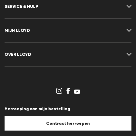
SERVICE & HULP
Neem contact met ons op
FAQ
MIJN LLOYD
Maattabel
Advisor
Retour
Klant account
Contract herroepen
Verlanglijst
OVER LLOYD
Nieuwsbrief
Persberichten
Carrière
Dealergedeelte
Winkeloverzicht
Klokkenluidersregeling
Algemene voorwaarden
Gegevensbescherming
Herroeping van mijn bestelling
Afdruk
Cookiebeleid
Cookie-instellingen
Contract herroepen