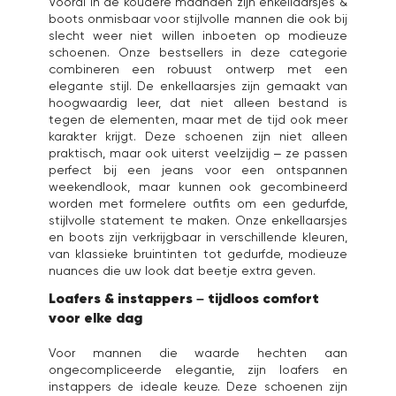
Vooral in de koudere maanden zijn enkellaarsjes &
boots onmisbaar voor stijlvolle mannen die ook bij
slecht weer niet willen inboeten op modieuze
schoenen. Onze bestsellers in deze categorie
combineren een robuust ontwerp met een
elegante stijl. De enkellaarsjes zijn gemaakt van
hoogwaardig leer, dat niet alleen bestand is
tegen de elementen, maar met de tijd ook meer
karakter krijgt. Deze schoenen zijn niet alleen
praktisch, maar ook uiterst veelzijdig – ze passen
perfect bij een jeans voor een ontspannen
weekendlook, maar kunnen ook gecombineerd
worden met formelere outfits om een gedurfde,
stijlvolle statement te maken. Onze enkellaarsjes
en boots zijn verkrijgbaar in verschillende kleuren,
van klassieke bruintinten tot gedurfde, modieuze
nuances die uw look dat beetje extra geven.
Loafers & instappers – tijdloos comfort
voor elke dag
Voor mannen die waarde hechten aan
ongecompliceerde elegantie, zijn loafers en
instappers de ideale keuze. Deze schoenen zijn