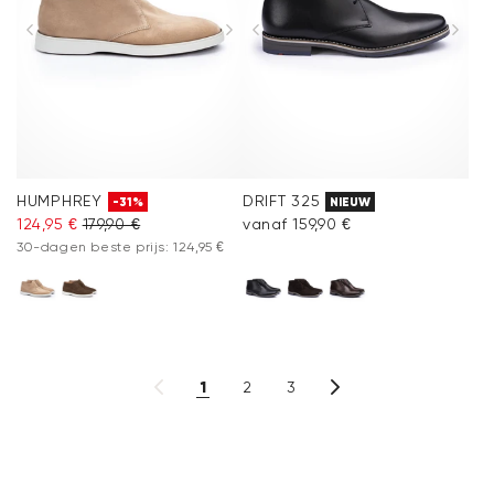
HUMPHREY
DRIFT 325
-31%
NIEUW
124,95 €
179,90 €
vanaf 159,90 €
30-dagen beste prijs: 124,95 €
1
2
3