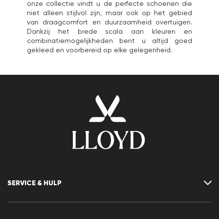
onze collectie vindt u de perfecte schoenen die
niet alleen stijlvol zijn, maar ook op het gebied
van draagcomfort en duurzaamheid overtuigen.
Dankzij het brede scala aan kleuren en
combinatiemogelijkheden bent u altijd goed
gekleed en voorbereid op elke gelegenheid.
SERVICE & HULP
Neem contact met ons op
FAQ