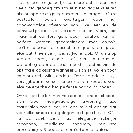
niet alleen ongelooflijk comfortabel, maar ook
veelzijdig genoeg om zowel in het dagelijks leven
als bij speciale gelegenheden te dragen. Onze
bestseller loafers overtuigen door hun
hoogwaardige afwerking van luxe leer en de
eenvoudig aan te trekken slip-on vorm, die
maximaal comfort garandeert. Loafers kunnen
perfect worden gecombineerd met chino’s,
stoffen broeken of casual met jeans, en geven
elke outfit een verfijnde, stijlvolle look. Of u nu op
kantoor bent, dineert of een ontspannen
wandeling door de stad maakt – loafers zijn de
optimale oplossing wanneer u zich stijlvol en toch
comfortabel wilt kleden. Onze modellen zijn
verkrijgbaar in verschillende kleuren, zodat u voor
elke gelegenheid het perfecte paar kunt vinden.
Onze bestseller herenschoenen onderscheiden
zich door hoogwaardige afwerking, luxe
materialen zoals leer, en een stijlvol design dat
voor elke smaak en gelegenheid geschikt is. Of u
nu op zoek bent naar elegante zakelijke
schoenen, modieuze sneakers, robuuste
enkellaarsjes & boots of comfortabele loafers – in