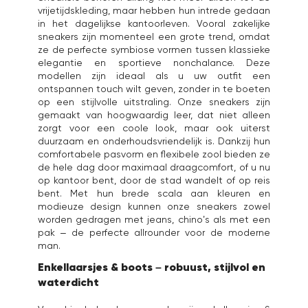
vrijetijdskleding, maar hebben hun intrede gedaan
in het dagelijkse kantoorleven. Vooral zakelijke
sneakers zijn momenteel een grote trend, omdat
ze de perfecte symbiose vormen tussen klassieke
elegantie en sportieve nonchalance. Deze
modellen zijn ideaal als u uw outfit een
ontspannen touch wilt geven, zonder in te boeten
op een stijlvolle uitstraling. Onze sneakers zijn
gemaakt van hoogwaardig leer, dat niet alleen
zorgt voor een coole look, maar ook uiterst
duurzaam en onderhoudsvriendelijk is. Dankzij hun
comfortabele pasvorm en flexibele zool bieden ze
de hele dag door maximaal draagcomfort, of u nu
op kantoor bent, door de stad wandelt of op reis
bent. Met hun brede scala aan kleuren en
modieuze design kunnen onze sneakers zowel
worden gedragen met jeans, chino’s als met een
pak – de perfecte allrounder voor de moderne
man.
Enkellaarsjes & boots – robuust, stijlvol en
waterdicht