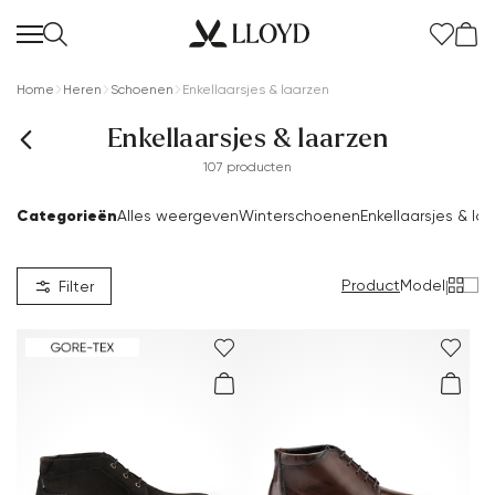
Home
Heren
Schoenen
Enkellaarsjes & laarzen
Enkellaarsjes & laarzen
107 producten
Categorieën
Alles weergeven
Winterschoenen
Enkellaarsjes & la
Product
Model
|
Filter