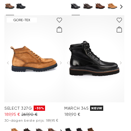
SELECT 327G
MARCH 345
-30%
NIEUW
189,95 €
269,90 €
189,90 €
30-dagen beste prijs: 189,95 €