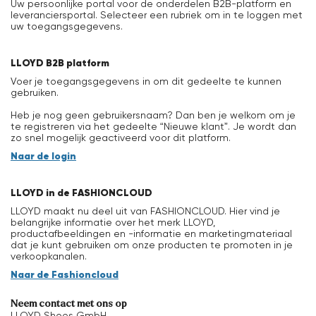
Uw persoonlijke portal voor de onderdelen B2B-platform en
leveranciersportal. Selecteer een rubriek om in te loggen met
Kleding
uw toegangsgegevens.
Accessoires
LLOYD B2B platform
Voer je toegangsgegevens in om dit gedeelte te kunnen
gebruiken.
Verzorging & Accessoires
Heb je nog geen gebruikersnaam? Dan ben je welkom om je
te registreren via het gedeelte “Nieuwe klant”. Je wordt dan
Vacation Shop
zo snel mogelijk geactiveerd voor dit platform.
Naar de login
Collecties
LLOYD in de FASHIONCLOUD
LLOYD maakt nu deel uit van FASHIONCLOUD. Hier vind je
belangrijke informatie over het merk LLOYD,
productafbeeldingen en -informatie en marketingmateriaal
dat je kunt gebruiken om onze producten te promoten in je
verkoopkanalen.
Naar de Fashioncloud
Neem contact met ons op
LLOYD Shoes GmbH