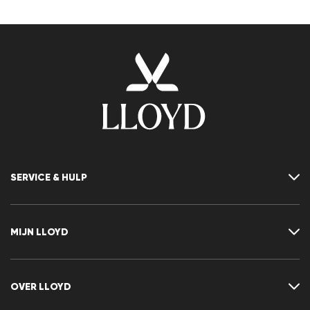
SERVICE & HULP
Neem contact met ons op
FAQ
MIJN LLOYD
Maattabel
Advisor
Retour
Klant account
Contract herroepen
Verlanglijst
OVER LLOYD
Nieuwsbrief