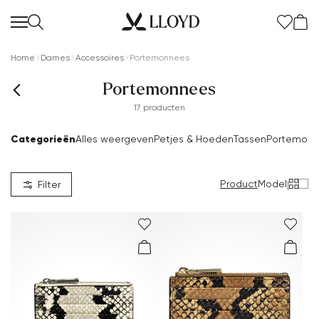
Home
Dames
Accessoires
Portemonnees
Portemonnees
17 producten
Categorieën
Alles weergeven
Petjes & Hoeden
Tassen
Portemon
Product
Model
|
Filter