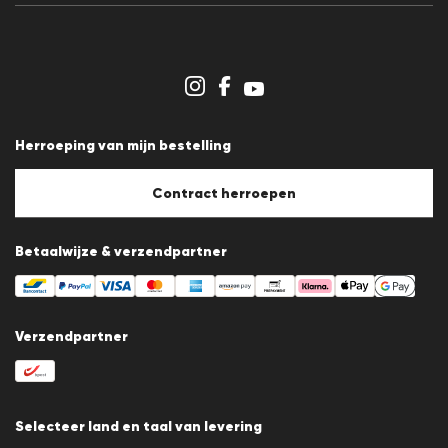
Persberichten
Carrière
Dealergedeelte
Winkeloverzicht
Klokkenluidersregeling
Algemene voorwaarden
Gegevensbescherming
Herroeping van mijn bestelling
Afdruk
Cookiebeleid
Cookie-instellingen
Contract herroepen
Betaalwijze & verzendpartner
Verzendpartner
Selecteer land en taal van levering