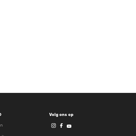
D
Volg ons op
en