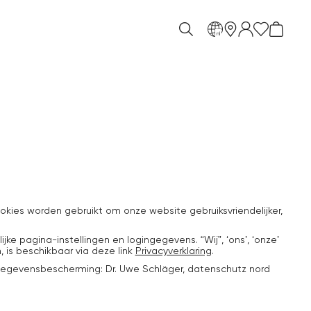
nl
kies worden gebruikt om onze website gebruiksvriendelijker,
 pagina-instellingen en logingegevens. “Wij”, ‘ons’, ‘onze’
 is beschikbaar via deze link
Privacyverklaring
.
gegevensbescherming: Dr. Uwe Schläger, datenschutz nord