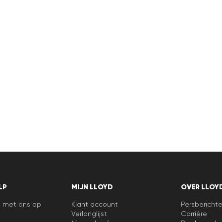
LP
MIJN LLOYD
OVER LLOY
 met ons op
Klant account
Persbericht
Verlanglijst
Carrière