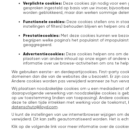
Verplichte cookies:
Deze cookies zijn nodig voor een
gesproken ingesteld op basis van uw invoer, bijvoorbeel
worden geblokkeerd, maar dan werken sommige delen v
Functionele cookies:
Deze cookies stellen ons in staa
instellingen of filters) behouden blijven en helpen o
Prestatiecookies:
Met deze cookies kunnen we bezoek
begrijpen welke pagina's het populairst of impopulairs
geaggregeerd.
Advertentiecookies:
Deze cookies helpen ons om de i
plaatsen van andere inhoud op onze eigen of andere
informatie over uw browse-activiteiten om ons te help
We gebruiken eerste- en derdepartijcookies. First-party c
domeinen dan die van de websites die u bezoekt. Er zijn coo
Andere cookies worden pas verwijderd wanneer ze hun verval
Wij plaatsen noodzakelijke cookies om u een mediadienst of
daaropvolgende verwerking van noodzakelijke cookies is geb
op uw toestemming (indien van toepassing). Andere cookies
deze te allen tijde intrekken met werking voor de toekomst,
datenschutz@lloyd.com
.
U kunt de instellingen van uw internetbrowser wijzigen om d
verwijderd. Dit kan zelfs geautomatiseerd worden. Het is echt
Klik op de volgende link voor meer informatie over de cooki