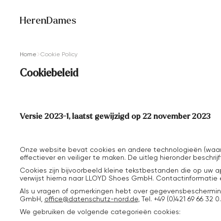
Heren
Dames
Home
Cookie Policy
Cookiebeleid
Versie 2023-1, laatst gewijzigd op 22 november 2023
Onze website bevat cookies en andere technologieën (waaron
effectiever en veiliger te maken. De uitleg hieronder beschri
Cookies zijn bijvoorbeeld kleine tekstbestanden die op uw a
verwijst hierna naar LLOYD Shoes GmbH. Contactinformatie en
Als u vragen of opmerkingen hebt over gegevensbescherming
GmbH,
office@datenschutz-nord.de
, Tel. +49 (0)421 69 66 32 0.
We gebruiken de volgende categorieën cookies: