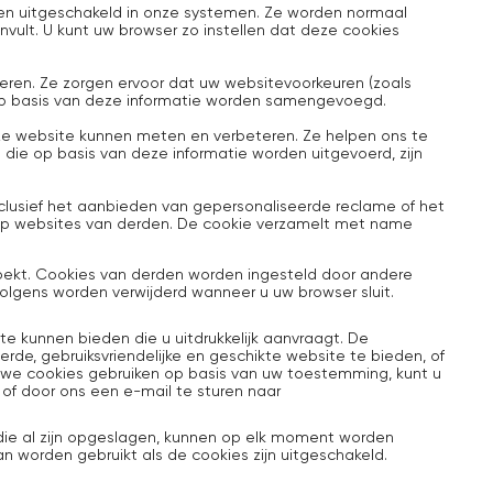
en uitgeschakeld in onze systemen. Ze worden normaal
invult. U kunt uw browser zo instellen dat deze cookies
teren. Ze zorgen ervoor dat uw websitevoorkeuren (zoals
es op basis van deze informatie worden samengevoegd.
e website kunnen meten en verbeteren. Ze helpen ons te
s die op basis van deze informatie worden uitgevoerd, zijn
clusief het aanbieden van gepersonaliseerde reclame of het
op websites van derden. De cookie verzamelt met name
oekt. Cookies van derden worden ingesteld door andere
volgens worden verwijderd wanneer u uw browser sluit.
e kunnen bieden die u uitdrukkelijk aanvraagt. De
e, gebruiksvriendelijke en geschikte website te bieden, of
 we cookies gebruiken op basis van uw toestemming, kunt u
 of door ons een e-mail te sturen naar
 die al zijn opgeslagen, kunnen op elk moment worden
an worden gebruikt als de cookies zijn uitgeschakeld.