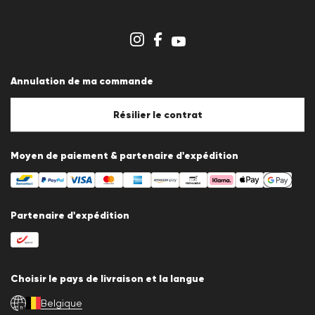
Carrière
Espace revendeurs
Aperçu des boutiques
Système de dénonciation
Conditions générales
Protection des données
Annulation de ma commande
Mentions légales
Politique en matière de cookies
Paramètres des cookies
Résilier le contrat
Moyen de paiement & partenaire d'expédition
Partenaire d'expédition
Choisir le pays de livraison et la langue
Belgique
fr