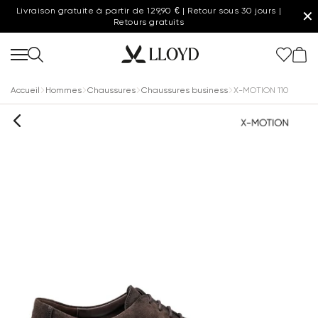
Livraison gratuite à partir de 129,90 € | Retour sous 30 jours |
✕
Retours gratuits
Accueil
Hommes
Chaussures
Chaussures business
X-MOTION 110
Femmes page d'accueil
SOLDES
20 % supplémentaires
Nouveau
Chaussures