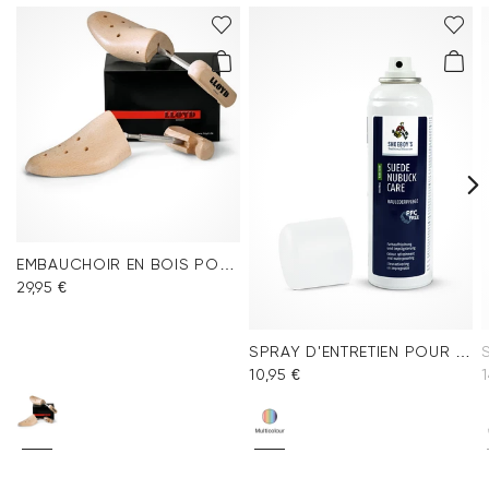
EMBAUCHOIR EN BOIS POUR HOMME
29,95 €
SPRAY D'ENTRETIEN POUR VELOURS MULTICOLORE
10,95 €
1