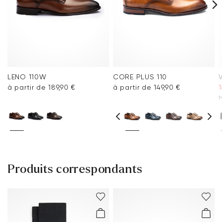
LENO 110W
CORE PLUS 110
à partir de 189,90 €
à partir de 149,90 €
1
M
Produits correspondants