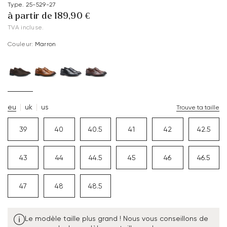
Type. 25-529-27
à partir de 189,90 €
TVA incluse.
Couleur:
Marron
eu
uk
us
Trouve ta taille
39
40
40.5
41
42
42.5
43
44
44.5
45
46
46.5
47
48
48.5
Le modèle taille plus grand ! Nous vous conseillons de