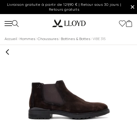
Livraison gratuite à partir de 129,90 € | Retour sous 30 jours |
✕
Retours gratuits
Accueil
Hommes
Chaussures
Bottines & Bottes
VIBE 315