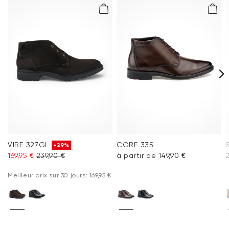
Tu trouveras plus d'informations sur le sujet dans la section
Expédition
et
Retourner
.
Foire aux questions
.
VIBE 327GL
CORE 335
-29%
169,95 €
239,90 €
à partir de 149,90 €
Meilleur prix sur 30 jours: 169,95 €