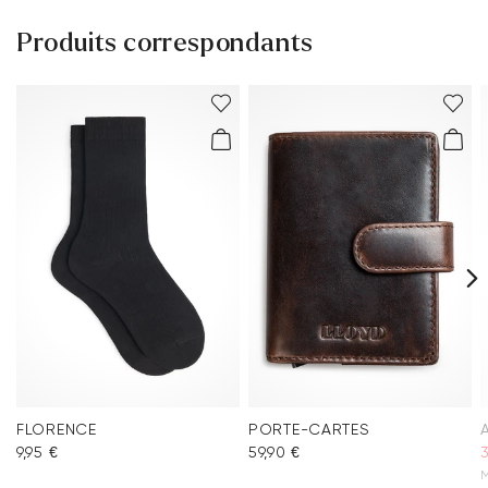
Produits correspondants
FLORENCE
PORTE-CARTES
9,95 €
59,90 €
M