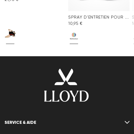
SPRAY D'ENTRETIEN POUR VELOURS MULTICOLORE
10,95 €
1
SERVICE & AIDE