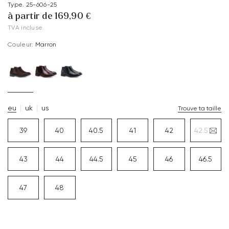
Type. 25-606-25
à partir de 169,90 €
TVA incluse.
Couleur:
Marron
eu
uk
us
Trouve ta taille
39
40
40.5
41
42
42.5
43
44
44.5
45
46
46.5
47
48