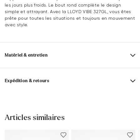
les jours plus froids. Le bout rond complète le design
simple et attrayant. Avec la LLOYD VIBE 327GL, vous êtes
prête pour toutes les situations et toujours en mouvement
avec style.
Matériel & entretien
Taille de production:
Tailles britanniques
Dessus:
Cuir suédé
Expédition & retours
Alimentation:
60% Textile
Délai de livraison 2 - 5 jours avec BPost
40% Synthétique
Livraison gratuite à partir de 129,90 €, sinon 5,95€
Matériau de la semelle intérieure:
Cuir
seulement
Articles similaires
Semelle:
Semelle en
Retour gratuit sous 30 jours
caoutchouc
Service client - Formulaire de contact
Forme de la chaussure:
EDGAR.