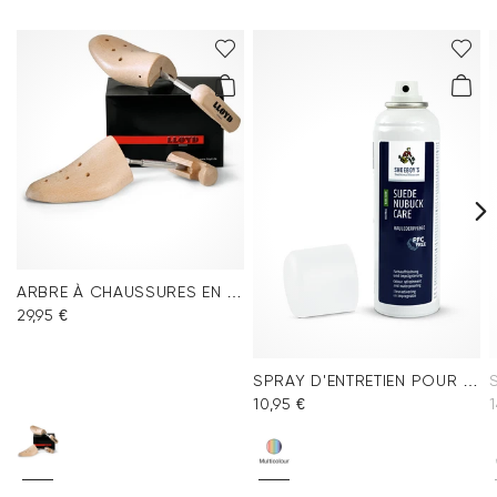
ARBRE À CHAUSSURES EN BOIS POUR FEMMES
29,95 €
SPRAY D'ENTRETIEN POUR VELOURS MULTICOLORE
10,95 €
1