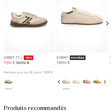
Hauteur du talon:
14 mm
Foire aux questions
.
ORBIT 77 L
SUNNY
-50%
NOUVEAU
79,95 €
159,90 €
139,90 €
1
Meilleur prix sur 30 jours: 79,95 €
Produits recommandés