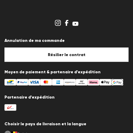
Communiqués de presse
Carrière
Espace revendeurs
Aperçu des boutiques
Système de dénonciation
Conditions générales
Protection des données
Annulation de ma commande
Mentions légales
Politique en matière de cookies
Paramètres des cookies
Résilier le contrat
Moyen de paiement & partenaire d'expédition
Partenaire d'expédition
Choisir le pays de livraison et la langue