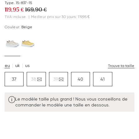
Type. 15-837-15
119,95 €
169,90 €
TVA incluse.
|
Meilleur prix sur 30 jours: 119,95 €
Couleur:
Beige
eu
uk
us
Trouve ta taille
37
38
39
40
41
Le modèle taille plus grand ! Nous vous conseillons de
commander le modèle une taille en dessous.