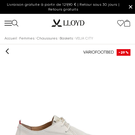
Livraison gratuite à partir de 129,90 € | Retour sous 30 jours |
✕
Retours gratuits
Accueil
Femmes
Chaussures
Baskets
VELIA CITY
-29%