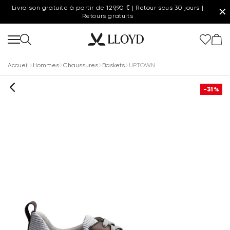
Livraison gratuite à partir de 129,90 € | Retour sous 30 jours |
✕
Retours gratuits
Accueil
Hommes
Chaussures
Baskets
UPTOWN
-31%