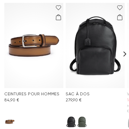
CEINTURES POUR HOMMES
SAC À DOS
84,90 €
279,90 €
1
M