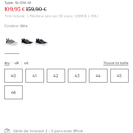
Type. 16-014-41
109,95 €
159,90 €
TVA incluse.
|
Meilleur prix sur 30 jours: 129,95 €
(-15%)
Couleur:
Gris
eu
uk
us
Trouve ta taille
40
41
42
43
44
45
46
Délai de livraison 2 - 5 jours avec BPost