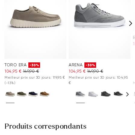
Foire aux questions
.
1
TORO ERA
ARENA
-30%
-30%
104,95 €
149,90 €
104,95 €
149,90 €
Meilleur prix sur 30 jours: 119,95 €
Meilleur prix sur 30 jours: 104,95
(-13%)
€
M
Produits correspondants