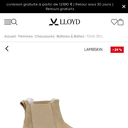
Livraison gratuite à partir de 129,90 € | Retour sous 30 jours |
✕
Retours gratuits
Accueil
Femmes
Chaussures
Bottines & Bottes
TOVA 315 L
-29%