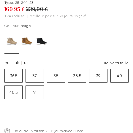
Type. 25-244-23
169,95 €
239,90 €
TVA incluse.
|
Meilleur prix sur 30 jours: 169,95 €
Couleur:
Beige
eu
uk
us
Trouve ta taille
36.5
37
38
38.5
39
40
40.5
41
Délai de livraison 2 - 5 jours avec BPost