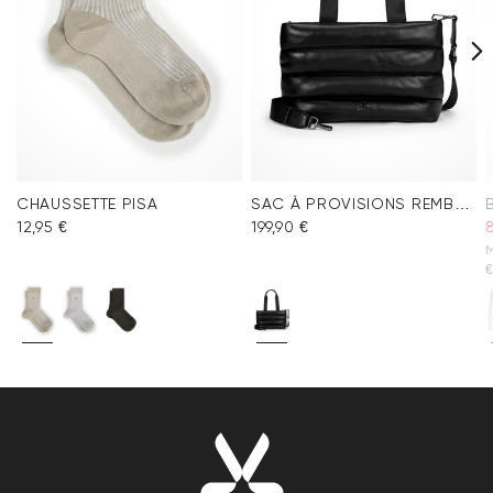
CHAUSSETTE PISA
SAC À PROVISIONS REMBOURRÉ
12,95 €
199,90 €
M