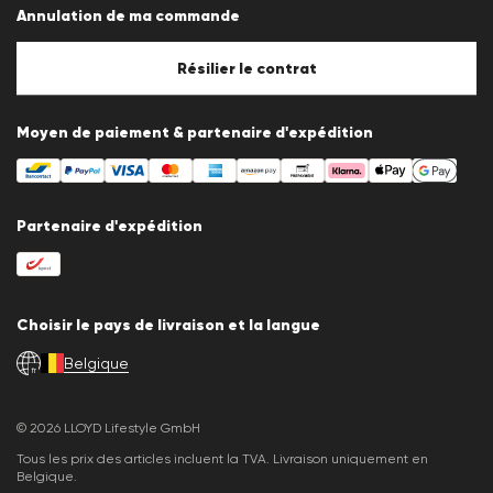
Annulation de ma commande
Mentions légales
Politique en matière de cookies
Paramètres des cookies
Résilier le contrat
Moyen de paiement & partenaire d'expédition
Partenaire d'expédition
Choisir le pays de livraison et la langue
Belgique
fr
© 2026 LLOYD Lifestyle GmbH
Tous les prix des articles incluent la TVA. Livraison uniquement en
Belgique.