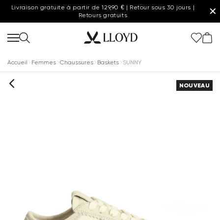
Livraison gratuite à partir de 129,90 € | Retour sous 30 jours |
✕
Retours gratuits
Accueil
Femmes
Chaussures
Baskets
SUNNY
NOUVEAU