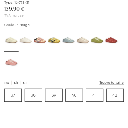
Type. 16-773-31
139,90 €
TVA incluse.
Couleur:
Beige
eu
uk
us
Trouve ta taille
37
38
39
40
41
42