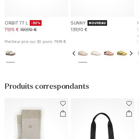
ORBIT 77 L
SUNNY
-50%
NOUVEAU
79,95 €
159,90 €
139,90 €
M
Meilleur prix sur 30 jours: 79,95 €
(
Produits correspondants