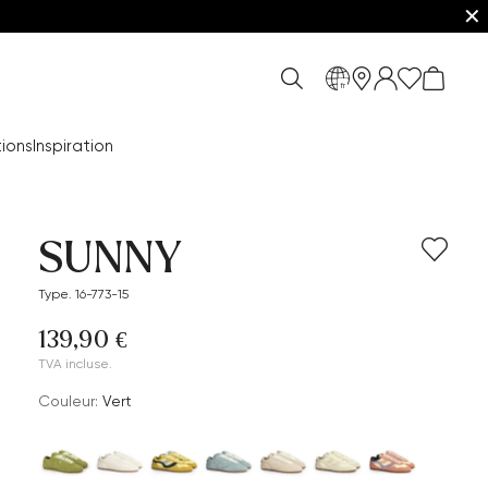
✕
fr
ions
Inspiration
SUNNY
Type. 16-773-15
139,90 €
TVA incluse.
Couleur:
Vert