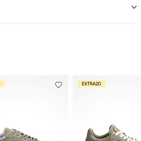
Matériau de la semelle intérieure:
Cuir
Tu trouveras plus d'informations sur le sujet dans la
section
Expédition
et
Retourner
.
Foire aux questions
.