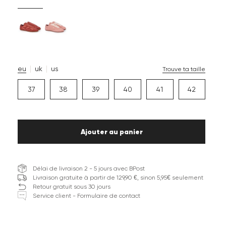
eu
uk
us
Trouve ta taille
37
38
39
40
41
42
Ajouter au panier
Délai de livraison 2 - 5 jours avec BPost
Livraison gratuite à partir de 129,90 €, sinon 5,95€ seulement
Retour gratuit sous 30 jours
Service client - Formulaire de contact