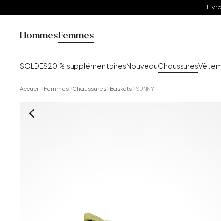
Livr
Hommes
Femmes
SOLDES
20 % supplémentaires
Nouveau
Chaussures
Vêtem
Accueil
Femmes
Chaussures
Baskets
SUNNY