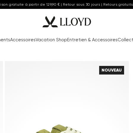
aison gratuite à partir de 129,90 € | Retour sous 30 jours | Retours gratuits
ents
Accessoires
Vacation Shop
Entretien & Accessoires
Collect
NOUVEAU