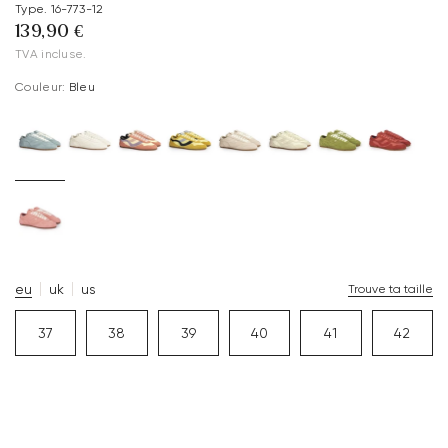
Type. 16-773-12
139,90 €
TVA incluse.
Couleur:
Bleu
eu
uk
us
Trouve ta taille
37
38
39
40
41
42