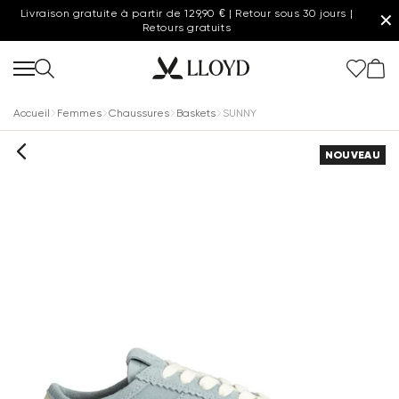
Livraison gratuite à partir de 129,90 € | Retour sous 30 jours |
✕
Retours gratuits
Accueil
Femmes
Chaussures
Baskets
SUNNY
NOUVEAU