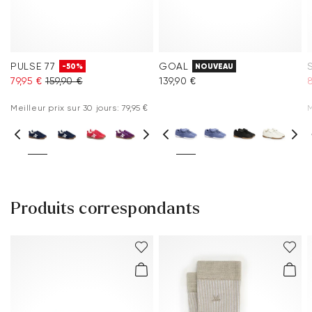
PULSE 77
GOAL
-50%
NOUVEAU
79,95 €
159,90 €
139,90 €
8
Meilleur prix sur 30 jours: 79,95 €
M
Produits correspondants