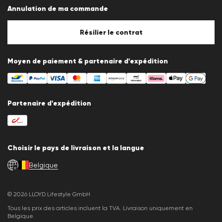
Protection des données
Annulation de ma commande
Mentions légales
Politique en matière de cookies
Paramètres des cookies
Résilier le contrat
Moyen de paiement & partenaire d'expédition
Partenaire d'expédition
Choisir le pays de livraison et la langue
Belgique
fr
© 2026 LLOYD Lifestyle GmbH
Tous les prix des articles incluent la TVA. Livraison uniquement en
Belgique.