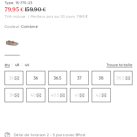
Type. 15-775-23
79,95 €
159,90 €
TVA incluse.
|
Meilleur prix sur 30 jours: 79,95 €
Couleur:
Combiné
eu
uk
us
Trouve ta taille
35
36
36.5
37
38
38.5
39
40
40.5
41
42
Délai de livraison 2 - 5 jours avec BPost