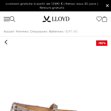
Livraison gratuite à partir de 129,90 € | Retour sous 30 jours |
✕
Retours gratuits
Accueil
Femmes
Chaussures
Ballerines
SOFT 610
-50%