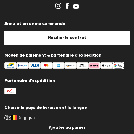
Aperçu des boutiques
Système de dénonciation
Conditions générales
Protection des données
Annulation de ma commande
Mentions légales
Politique en matière de cookies
Paramètres des cookies
Résilier le contrat
Moyen de paiement & partenaire d'expédition
Partenaire d'expédition
Choisir le pays de livraison et la langue
Belgique
fr
Ajouter au panier