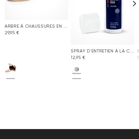
ARBRE À CHAUSSURES EN BOIS POUR FEMMES
29,95 €
SPRAY D'ENTRETIEN À LA CIRE
12,95 €
1