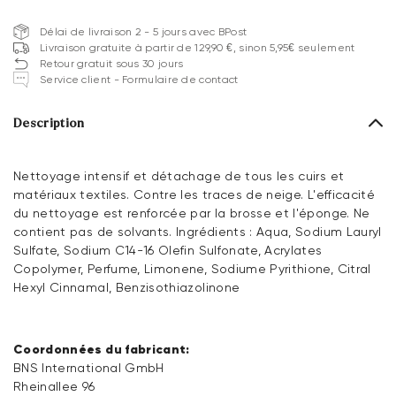
Délai de livraison 2 - 5 jours avec BPost
Livraison gratuite à partir de 129,90 €, sinon 5,95€ seulement
Retour gratuit sous 30 jours
Service client - Formulaire de contact
Description
Nettoyage intensif et détachage de tous les cuirs et
matériaux textiles. Contre les traces de neige. L'efficacité
du nettoyage est renforcée par la brosse et l'éponge. Ne
contient pas de solvants. Ingrédients : Aqua, Sodium Lauryl
Sulfate, Sodium C14-16 Olefin Sulfonate, Acrylates
Copolymer, Perfume, Limonene, Sodiume Pyrithione, Citral
Hexyl Cinnamal, Benzisothiazolinone
Coordonnées du fabricant:
BNS International GmbH
Rheinallee 96