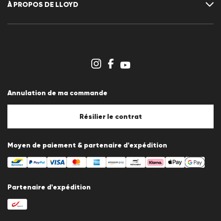
À PROPOS DE LLOYD
S'inscrir au newsletter
Communiqués de presse
Carrière
Espace revendeurs
Aperçu des boutiques
Système de dénonciation
Conditions générales
Protection des données
Annulation de ma commande
Mentions légales
Politique en matière de cookies
Paramètres des cookies
Résilier le contrat
Moyen de paiement & partenaire d'expédition
Partenaire d'expédition