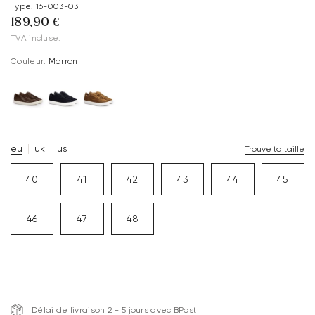
Type. 16-003-03
189,90 €
TVA incluse.
Couleur:
Marron
eu
uk
us
Trouve ta taille
40
41
42
43
44
45
46
47
48
Délai de livraison 2 - 5 jours avec BPost