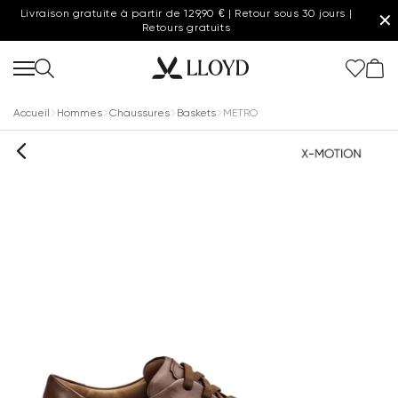
Livraison gratuite à partir de 129,90 € | Retour sous 30 jours |
✕
Retours gratuits
Accueil
Hommes
Chaussures
Baskets
METRO