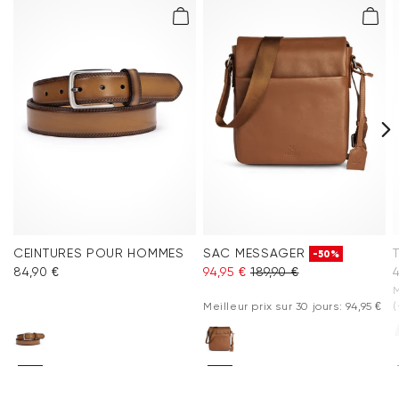
CEINTURES POUR HOMMES
SAC MESSAGER
-50%
84,90 €
94,95 €
189,90 €
4
M
Meilleur prix sur 30 jours: 94,95 €
(