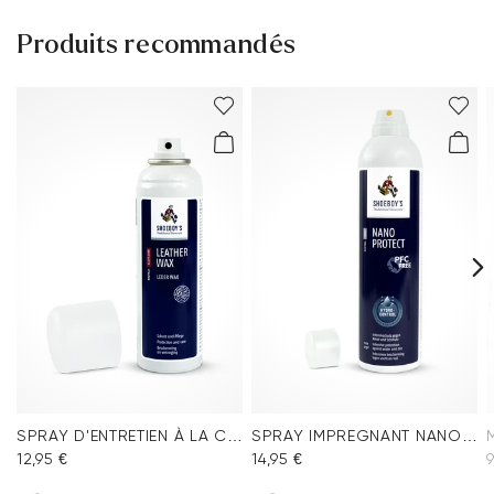
Produits recommandés
SPRAY D'ENTRETIEN À LA CIRE
SPRAY IMPREGNANT NANO PROTECT
12,95 €
14,95 €
9