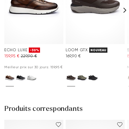
ECHO LUXE
LOOM GTX
-30%
NOUVEAU
159,95 €
229,90 €
169,90 €
8
Meilleur prix sur 30 jours: 159,95 €
M
Produits correspondants