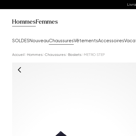
Livr
Hommes
Femmes
SOLDES
Nouveau
Chaussures
Vêtements
Accessoires
Vaca
Accueil
Hommes
Chaussures
Baskets
METRO STEP