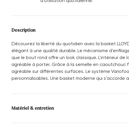
d'utilisation quotidienne.
Description
Découvrez la liberté du quotidien avec la basket LLOYD
élégant à une qualité durable. Le mécanisme d'enfilage
que le bout rond offre un look classique. L'intérieur de 
agréable à porter. Grâce à la semelle en caoutchouc 
agréable sur différentes surfaces. Le système Variofo
personnalisables. Une basket moderne qui s'accorde
Matériel & entretien
Taille de production:
Les grands noms de
l'UE