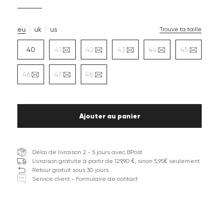
eu
uk
us
Trouve ta taille
40
41
42
43
44
45
46
47
48
Ajouter au panier
Délai de livraison 2 - 5 jours avec BPost
Livraison gratuite à partir de 129,90 €, sinon 5,95€ seulement
Retour gratuit sous 30 jours
Service client - Formulaire de contact