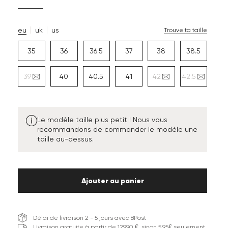
eu
uk
us
Trouve ta taille
35
36
36.5
37
38
38.5
39
40
40.5
41
42
42.5
Le modèle taille plus petit ! Nous vous
recommandons de commander le modèle une
taille au-dessus.
Ajouter au panier
Délai de livraison 2 - 5 jours avec BPost
Livraison gratuite à partir de 129,90 €, sinon 5,95€ seulement