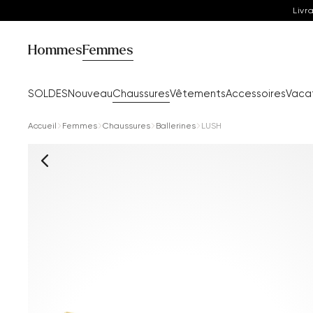
Livr
Hommes
Femmes
SOLDES
Nouveau
Chaussures
Vêtements
Accessoires
Vaca
Accueil
Femmes
Chaussures
Ballerines
LUSH