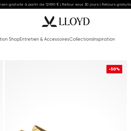
aison gratuite à partir de 129,90 € | Retour sous 30 jours | Retours gratuits
tion Shop
Entretien & Accessoires
Collections
Inspiration
-50%