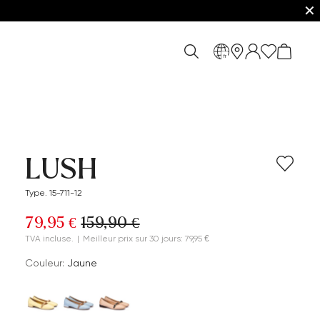
✕
fr
LUSH
Type. 15-711-12
79,95 €
159,90 €
TVA incluse.
|
Meilleur prix sur 30 jours: 79,95 €
Couleur:
Jaune