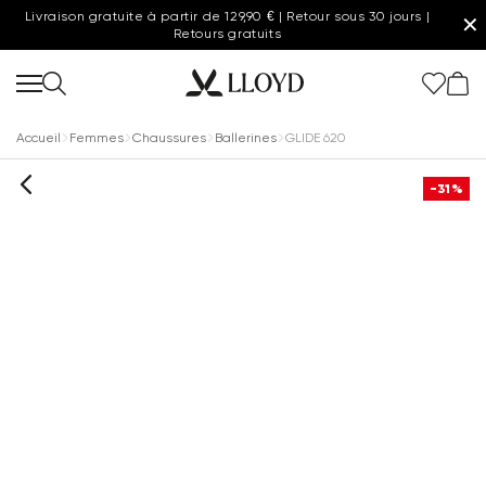
Livraison gratuite à partir de 129,90 € | Retour sous 30 jours |
✕
Retours gratuits
Accueil
Femmes
Chaussures
Ballerines
GLIDE 620
-31%