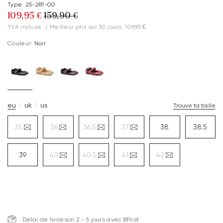
Type. 25-281-00
109,95 €
159,90 €
TVA incluse.
|
Meilleur prix sur 30 jours: 109,95 €
Couleur:
Noir
eu
uk
us
Trouve ta taille
35
36
36.5
37
38
38.5
39
40
40.5
41
42
Délai de livraison 2 - 5 jours avec BPost