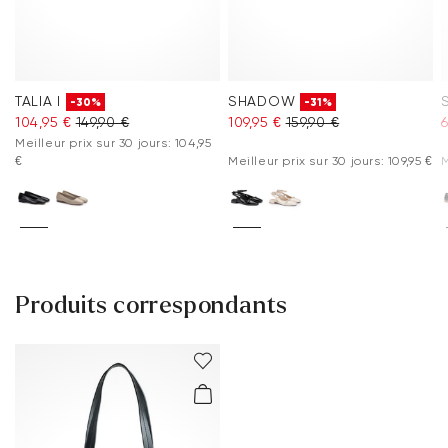
TALIA I
SHADOW
-30%
-31%
104,95 €
149,90 €
109,95 €
159,90 €
6
Meilleur prix sur 30 jours: 104,95
€
Meilleur prix sur 30 jours: 109,95 €
M
Produits correspondants