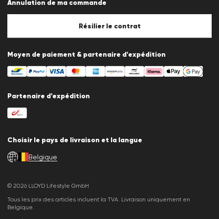
Annulation de ma commande
Mentions légales
Politique en matière de cookies
Paramètres des cookies
Résilier le contrat
Moyen de paiement & partenaire d'expédition
Partenaire d'expédition
Choisir le pays de livraison et la langue
Belgique
fr
© 2026 LLOYD Lifestyle GmbH
Tous les prix des articles incluent la TVA. Livraison uniquement en
Belgique.