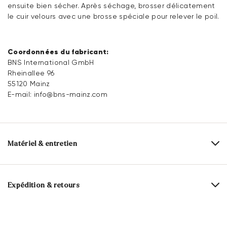
ensuite bien sécher. Après séchage, brosser délicatement
le cuir velours avec une brosse spéciale pour relever le poil.
Coordonnées du fabricant:
BNS International GmbH
Rheinallee 96
55120 Mainz
E-mail:
info@bns-mainz.com
Matériel & entretien
Contenu:
75 ml
Expédition & retours
Contient du 1,2-benzisothiazol-3(2H)-one. Peut provoquer
des réactions allergiques.
Délai de livraison 2 - 5 jours avec BPost
Livraison gratuite à partir de 129,90 €, sinon 5,95€