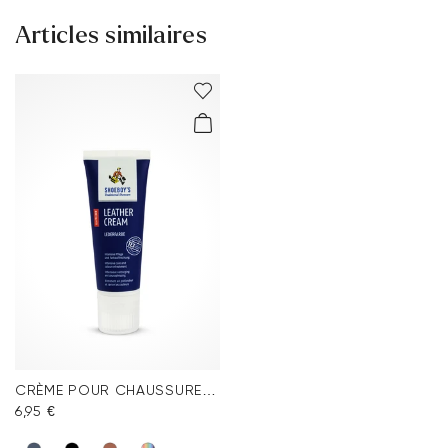
seulement
Articles similaires
Retour gratuit sous 30 jours
Service client - Formulaire de contact
Tu trouveras plus d'informations sur le sujet dans la section
Expédition
et
Retourner
.
Foire aux questions
.
CRÈME POUR CHAUSSURES BLEU FONCÉ
6,95 €