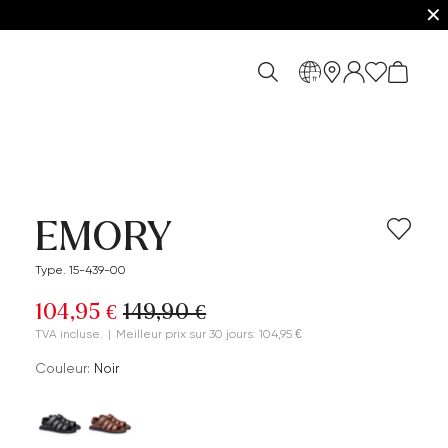
✕
fr
EMORY
Type. 15-439-00
104,95 €
149,90 €
TVA incluse.
|
Meilleur prix sur 30 jours: 104,95 €
Couleur:
Noir