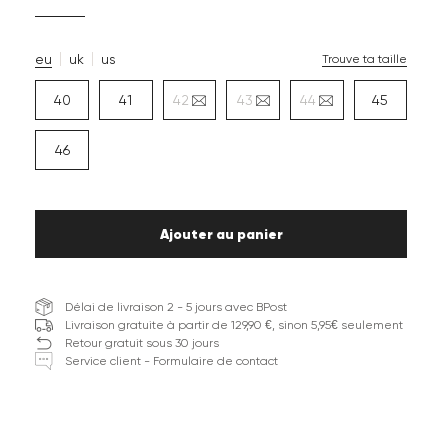
eu
uk
us
Trouve ta taille
40
41
42
43
44
45
46
Ajouter au panier
Délai de livraison 2 - 5 jours avec BPost
Livraison gratuite à partir de 129,90 €, sinon 5,95€ seulement
Retour gratuit sous 30 jours
Service client - Formulaire de contact