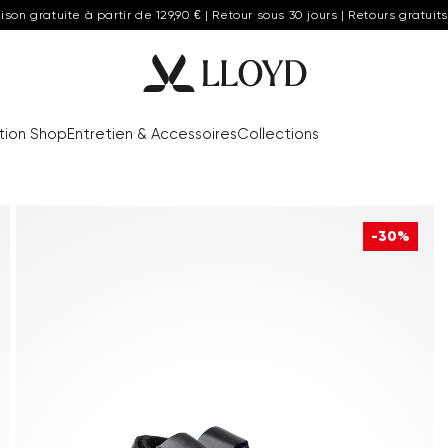
aison gratuite à partir de 129,90 € | Retour sous 30 jours | Retours gratuits
tion Shop
Entretien & Accessoires
Collections
-30%