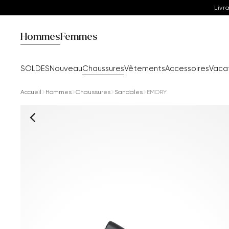
Livr
Hommes
Femmes
SOLDES
Nouveau
Chaussures
Vêtements
Accessoires
Vaca
Accueil
Hommes
Chaussures
Sandales
EMORY