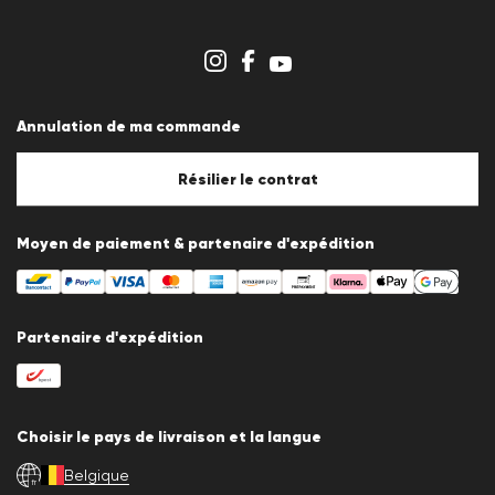
Carrière
Espace revendeurs
Aperçu des boutiques
Système de dénonciation
Conditions générales
Protection des données
Annulation de ma commande
Mentions légales
Politique en matière de cookies
Paramètres des cookies
Résilier le contrat
Moyen de paiement & partenaire d'expédition
Partenaire d'expédition
Choisir le pays de livraison et la langue
Belgique
fr