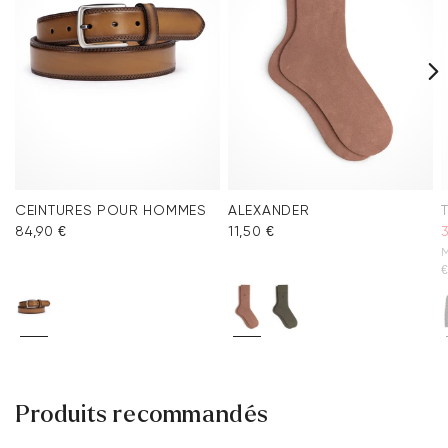
CEINTURES POUR HOMMES
ALEXANDER
84,90 €
11,50 €
3
M
Produits recommandés