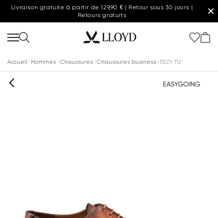
Livraison gratuite à partir de 129,90 € | Retour sous 30 jours |
✕
Retours gratuits
Accueil
Hommes
Chaussures
Chaussures business
EEZY 112
Femmes page d'accueil
SOLDES
20 % supplémentaires
Nouveau
Chaussures