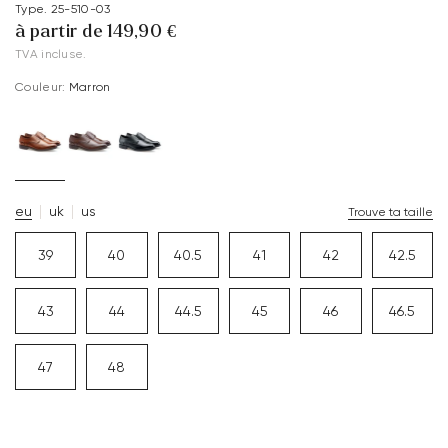
Type. 25-510-03
à partir de 149,90 €
TVA incluse.
Couleur:
Marron
eu
uk
us
Trouve ta taille
39
40
40.5
41
42
42.5
43
44
44.5
45
46
46.5
47
48