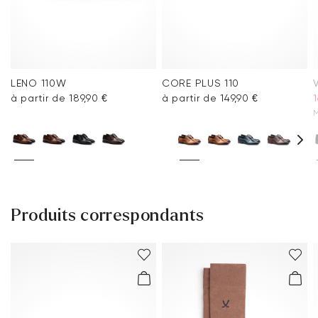
LENO 110W
CORE PLUS 110
à partir de 189,90 €
à partir de 149,90 €
1
M
Produits correspondants