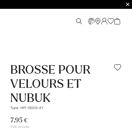
✕
fr
BROSSE POUR
VELOURS ET
NUBUK
Type. H97-15005-XY
7,95 €
TVA incluse.