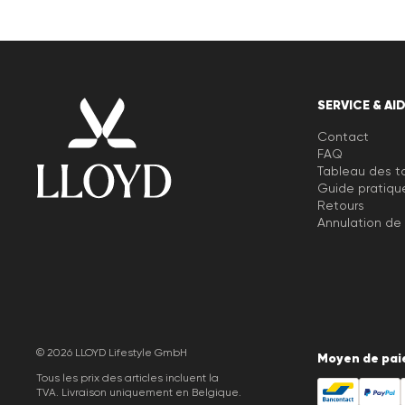
SERVICE & AI
Contact
FAQ
Tableau des ta
Guide pratiqu
Retours
Annulation d
© 2026 LLOYD Lifestyle GmbH
Moyen de pai
Tous les prix des articles incluent la
TVA. Livraison uniquement en Belgique.