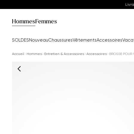
Livr
Hommes
Femmes
SOLDES
Nouveau
Chaussures
Vêtements
Accessoires
Vaca
Accueil
Hommes
Entretien & Accessoires
Accessoires
BROSSE POUR 