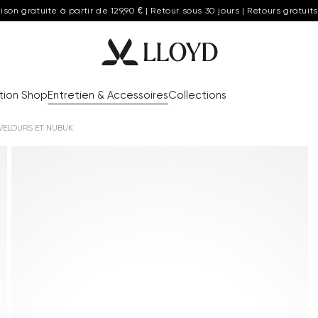
aison gratuite à partir de 129,90 € | Retour sous 30 jours | Retours gratuits
tion Shop
Entretien & Accessoires
Collections
VELOURS ET NUBUK