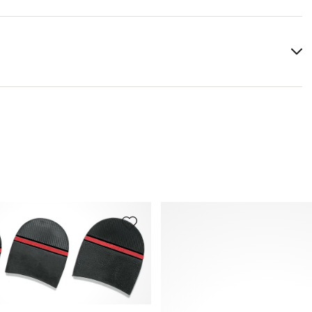
Tu trouveras plus d'informations sur le sujet dans la
section
Expédition
et
Retourner
.
Foire aux questions
.