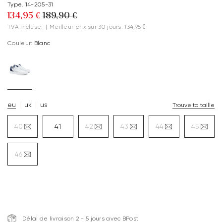
Type. 14-205-31
134,95 €
189,90 €
TVA incluse.
|
Meilleur prix sur 30 jours: 134,95 €
Couleur:
Blanc
eu
uk
us
Trouve ta taille
40
41
42
43
44
45
46
Délai de livraison 2 - 5 jours avec BPost