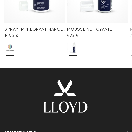
SPRAY IMPREGNANT NANO PROTECT
MOUSSE NETTOYANTE
14,95 €
9,95 €
7