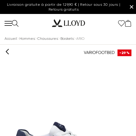
Livraison gratuite à partir de 129,90 € | Retour sous 30 jours |
✕
Retours gratuits
Accueil
Hommes
Chaussures
Baskets
ARIO
-29%