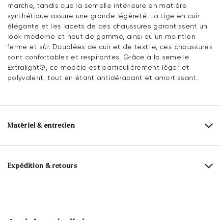
marche, tandis que la semelle intérieure en matière
synthétique assure une grande légèreté. La tige en cuir
élégante et les lacets de ces chaussures garantissent un
look moderne et haut de gamme, ainsi qu’un maintien
ferme et sûr. Doublées de cuir et de textile, ces chaussures
sont confortables et respirantes. Grâce à la semelle
Extralight®, ce modèle est particulièrement léger et
polyvalent, tout en étant antidérapant et amortissant.
Matériel & entretien
Taille de production:
Les grands noms de
l'UE
Expédition & retours
Dessus:
Cuir lisse
Cuir suédé
Délai de livraison 2 - 5 jours avec BPost
Matériau de la doublure:
Cuir/textile
Livraison gratuite à partir de 129,90 €, sinon 5,95€
Matériau de la semelle intérieure:
Synthétique
seulement