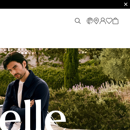
✕
fr
elle