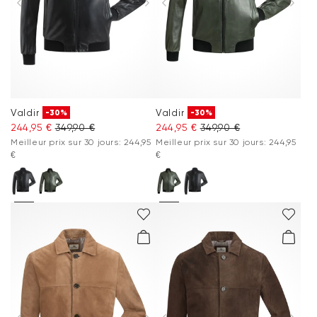
Valdir
Valdir
-30%
-30%
244,95 €
349,90 €
244,95 €
349,90 €
Meilleur prix sur 30 jours: 244,95
Meilleur prix sur 30 jours: 244,95
€
€