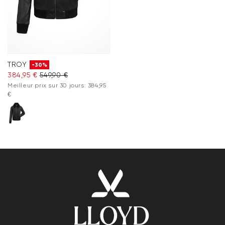
TROY
-30%
384,95 €
549,90 €
Meilleur prix sur 30 jours: 384,95
€