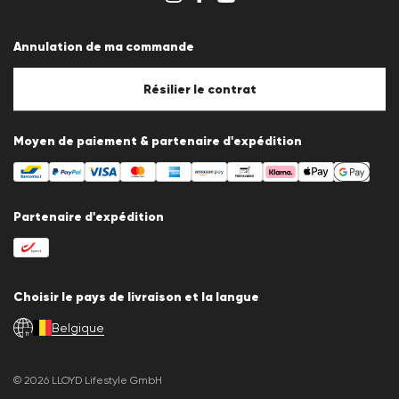
Conditions générales
Protection des données
Annulation de ma commande
Mentions légales
Politique en matière de cookies
Paramètres des cookies
Résilier le contrat
Moyen de paiement & partenaire d'expédition
Partenaire d'expédition
Choisir le pays de livraison et la langue
Belgique
fr
© 2026 LLOYD Lifestyle GmbH