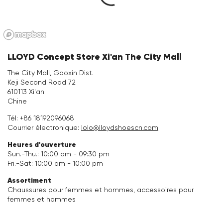
Accessoires
Vacation Shop
LLOYD Concept Store Xi'an The City Mall
Entretien & Accessoires
The City Mall, Gaoxin Dist.
Keji Second Road 72
610113 Xi'an
Collections
Chine
Tél:
+86 18192096068
Inspiration
Courrier électronique:
lolo@lloydshoescn.com
Heures d'ouverture
Sun.-Thu.: 10:00 am - 09:30 pm
Fri.-Sat: 10:00 am - 10:00 pm
Assortiment
Chaussures pour femmes et hommes, accessoires pour
femmes et hommes