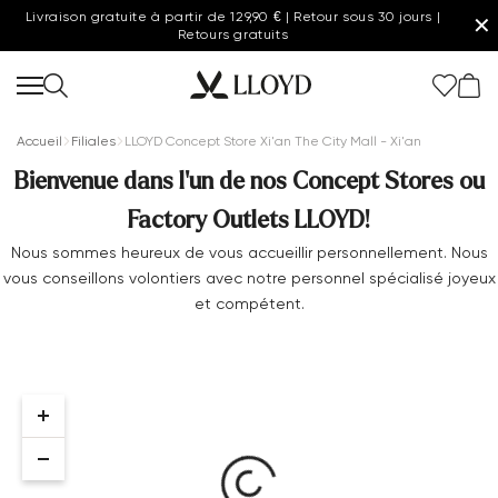
Livraison gratuite à partir de 129,90 € | Retour sous 30 jours |
✕
Retours gratuits
Accueil
Filiales
LLOYD Concept Store Xi'an The City Mall - Xi'an
Bienvenue dans l'un de nos Concept Stores ou
Factory Outlets LLOYD!
Femmes page d'accueil
Nous sommes heureux de vous accueillir personnellement. Nous
vous conseillons volontiers avec notre personnel spécialisé joyeux
SOLDES
et compétent.
Nouveau
Chaussures
Vêtements