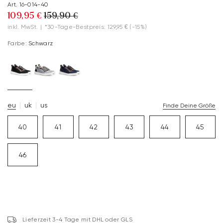
Art. 16-014-40
109,95 €
159,90 €
inkl. MwSt.
|
*30-Tage-Bestpreis: 129,95 €
(-15%)
Farbe:
Schwarz
eu
uk
us
Finde Deine Größe
40
41
42
43
44
45
46
Lieferzeit 3-4 Tage mit DHL oder GLS