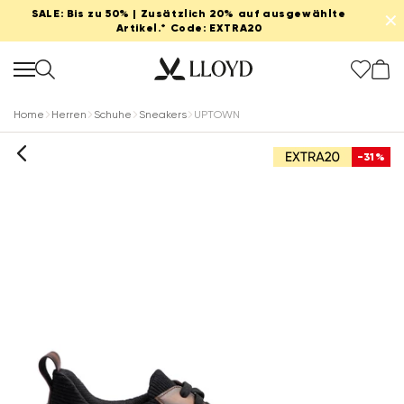
SALE: Bis zu 50% | Zusätzlich 20% auf ausgewählte
✕
Artikel.* Code: EXTRA20
Home
Herren
Schuhe
Sneakers
UPTOWN
-31%