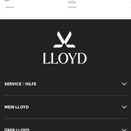
SERVICE / HILFE
Kontakt
FAQ
MEIN LLOYD
Größentabelle
Ratgeber
Rücksendung
Kundenkonto
Vertrag widerrufen
Newsletter
ÜBER LLOYD