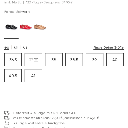
inkl. MwSt.
|
*30-Tage-Bestpreis: 84,95 €
Farbe:
Schwarz
eu
uk
us
Finde Deine Größe
36.5
37
38
38.5
39
40
40.5
41
Lieferzeit 3-4 Tage mit DHL oder GLS
Versandkostenfrei ab 129,90 €, ansonsten nur 4,95 €
30 Tage kostenfreie Rückgabe