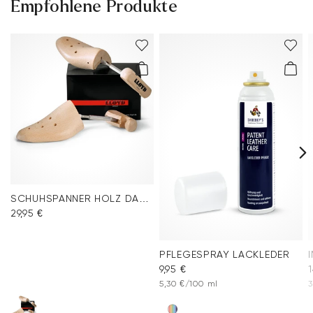
Empfohlene Produkte
SCHUHSPANNER HOLZ DAMEN
29,95 €
PFLEGESPRAY LACKLEDER
9,95 €
1
5,30 €/100 ml
3