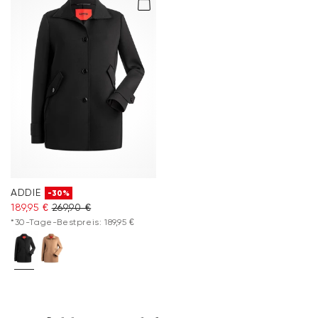
ADDIE
-30%
189,95 €
269,90 €
*30-Tage-Bestpreis: 189,95 €