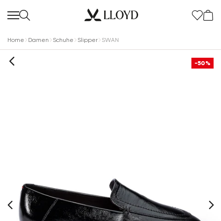
Home
Damen
Schuhe
Slipper
SWAN
-50%