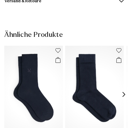
Versand & Retoure
Absatzhöhe:
0 mm
Lieferzeit 3-4 Tage mit DHL oder GLS
Versandkostenfrei ab 129,90 €, ansonsten nur 4,95 €
30 Tage kostenfreie Rückgabe
Ähnliche Produkte
Kundenservice - Kontaktformular
Weitere Informationen zum Thema findest Du im Bereich
Versand
und
Rücksendung
.
Häufig gestellte Fragen
.