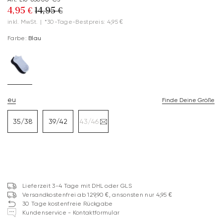
4,95 €
14,95 €
inkl. MwSt.
|
*30-Tage-Bestpreis: 4,95 €
Farbe:
Blau
eu
Finde Deine Größe
35/38
39/42
43/46
Lieferzeit 3-4 Tage mit DHL oder GLS
Versandkostenfrei ab 129,90 €, ansonsten nur 4,95 €
30 Tage kostenfreie Rückgabe
Kundenservice - Kontaktformular