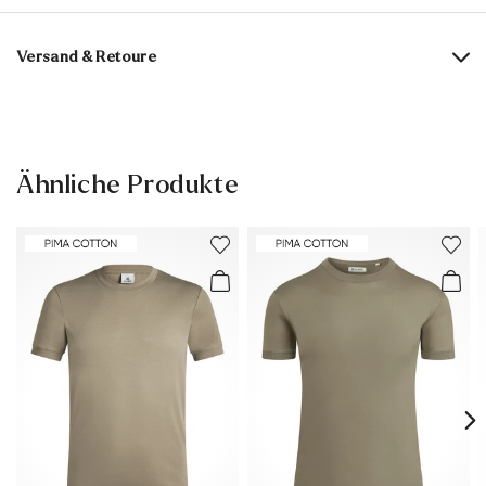
Materialzusammensetzung:
100% Baumwolle
Versand & Retoure
Lieferzeit 3-4 Tage mit DHL oder GLS
Versandkostenfrei ab 129,90 €, ansonsten nur 4,95 €
30 Tage kostenfreie Rückgabe
Ähnliche Produkte
Kundenservice - Kontaktformular
Weitere Informationen zum Thema findest Du im Bereich
Versand
und
Rücksendung
.
Häufig gestellte Fragen
.