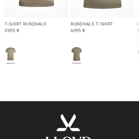
T-SHIRT RUNDHALS
RUNDHALS T-SHIRT
59,90 €
49,95 €
3
*
(