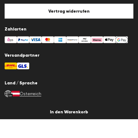
Cookie-Policy
Cookie-Einstellungen
Vertrag widerrufen
Zahlarten
Versandpartner
Land / Sprache
Österreich
de
In den Warenkorb
© 2026 LLOYD Lifestyle GmbH
Alle Artikelpreise inkl. Mehrwertsteuer. Lieferung nur innerhalb
Österreichs.
*Gesamtpreis der letzten 30 Tage.