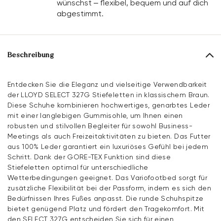
wünschst – flexibel, bequem und auf dich
abgestimmt.
Beschreibung
Entdecken Sie die Eleganz und vielseitige Verwendbarkeit
der LLOYD SELECT 327G Stiefeletten in klassischem Braun.
Diese Schuhe kombinieren hochwertiges, genarbtes Leder
mit einer langlebigen Gummisohle, um Ihnen einen
robusten und stilvollen Begleiter für sowohl Business-
Meetings als auch Freizeitaktivitäten zu bieten. Das Futter
aus 100% Leder garantiert ein luxuriöses Gefühl bei jedem
Schritt. Dank der GORE-TEX Funktion sind diese
Stiefeletten optimal für unterschiedliche
Wetterbedingungen geeignet. Das Variofootbed sorgt für
zusätzliche Flexibilität bei der Passform, indem es sich den
Bedürfnissen Ihres Fußes anpasst. Die runde Schuhspitze
bietet genügend Platz und fördert den Tragekomfort. Mit
den SELECT 327G entscheiden Sie sich für einen