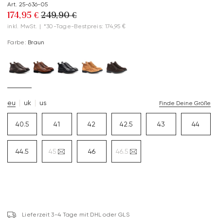
Art. 25-636-05
174,95 €
249,90 €
inkl. MwSt.
|
*30-Tage-Bestpreis: 174,95 €
Farbe:
Braun
eu
uk
us
Finde Deine Größe
40.5
41
42
42.5
43
44
44.5
45
46
46.5
Lieferzeit 3-4 Tage mit DHL oder GLS