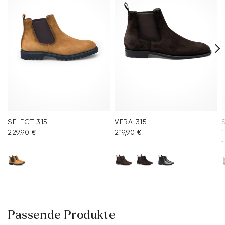
Häufig gestellte Fragen
.
SELECT 315
VERA 315
229,90 €
219,90 €
1
*
Passende Produkte