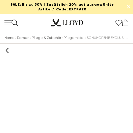
SALE: Bis zu 50% | Zusätzlich 20% auf ausgewählte
✕
Artikel.* Code: EXTRA20
Home
Damen
Pflege & Zubehör
Pflegemittel
SCHUHCREME EXCLUSIVE DUNKELBRAUN