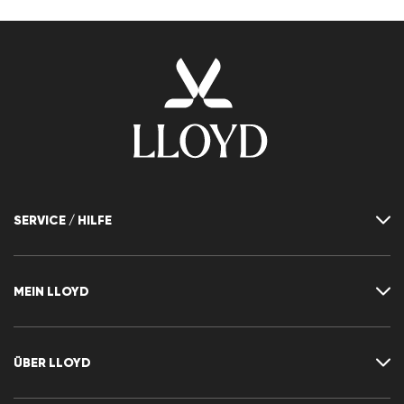
SERVICE / HILFE
Kontakt
FAQ
MEIN LLOYD
Größentabelle
Ratgeber
Rücksendung
Kundenkonto
Vertrag widerrufen
Newsletter
ÜBER LLOYD
Wunschliste