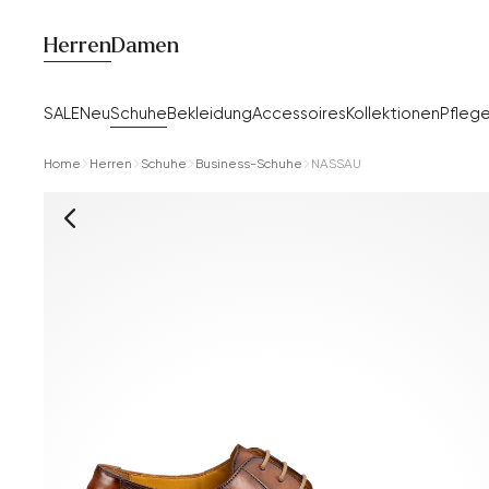
Herren
Damen
SALE
Neu
Schuhe
Bekleidung
Accessoires
Kollektionen
Pfleg
Home
Herren
Schuhe
Business-Schuhe
NASSAU