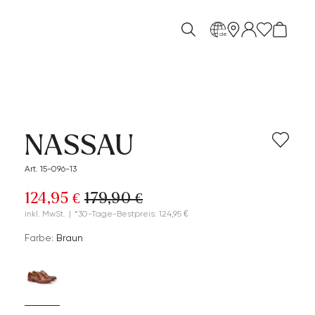
de
NASSAU
Art. 15-096-13
124,95 €
179,90 €
inkl. MwSt.
|
*30-Tage-Bestpreis: 124,95 €
Farbe:
Braun