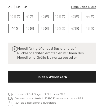
eu
uk
us
Finde Deine Größe
40.5
41
42
42.5
43
44
44.5
45
46
46.5
47
48
Modell fällt größer aus! Basierend auf
Rücksendedaten empfehlen wir Ihnen das
Modell eine Größe kleiner zu bestellen.
In den Warenkorb
Lieferzeit 3-4 Tage mit DHL oder GLS
Versandkostenfrei ab 129,90 €, ansonsten nur 4,95 €
30 Tage kostenfreie Rückgabe