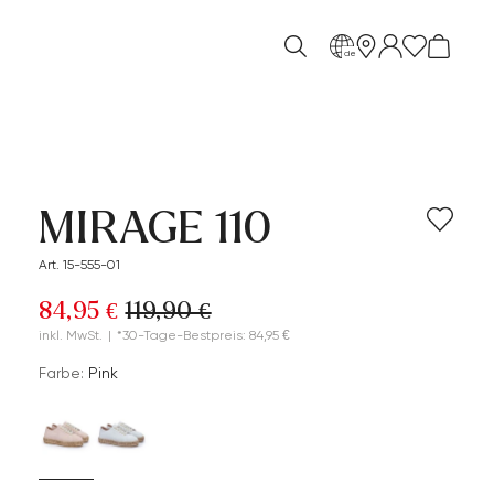
de
MIRAGE 110
Art. 15-555-01
84,95 €
119,90 €
inkl. MwSt.
|
*30-Tage-Bestpreis: 84,95 €
Farbe:
Pink