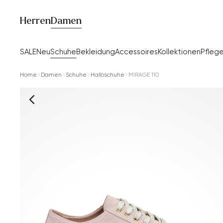
Herren
Damen
SALE
Neu
Schuhe
Bekleidung
Accessoires
Kollektionen
Pfleg
Home
Damen
Schuhe
Halbschuhe
MIRAGE 110