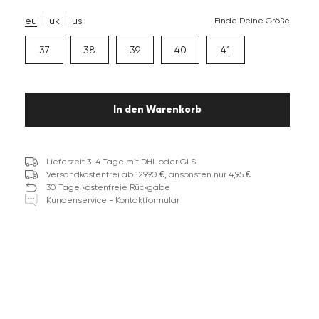
eu
uk
us
Finde Deine Größe
37
38
39
40
41
In den Warenkorb
Lieferzeit 3-4 Tage mit DHL oder GLS
Versandkostenfrei ab 129,90 €, ansonsten nur 4,95 €
30 Tage kostenfreie Rückgabe
Kundenservice - Kontaktformular