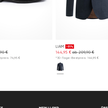
LIAM
-31%
,90 €
144,95 €
ab 209,90 €
preis: 74,95 €
*30-Tage-Bestpreis: 144,95 €