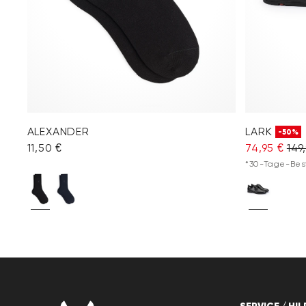
ALEXANDER
LARK
-50%
11,50 €
74,95 €
149
*30-Tage-Best