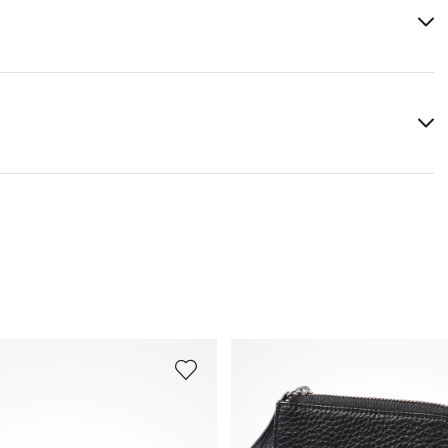
Futter:
100% Polyester
Breite:
11 cm
Weitere Informationen zum Thema findest Du im Bereich
Versand
und
Rücksendung
.
Häufig gestellte Fragen
.