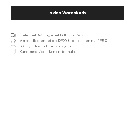
In den Warenkorb
Lieferzeit 3-4 Tage mit DHL oder GLS
Versandkostenfrei ab 129,90 €, ansonsten nur 4,95 €
30 Tage kostenfreie Rückgabe
Kundenservice - Kontaktformular