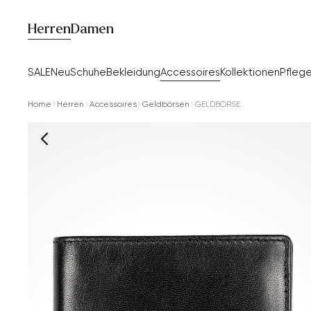
Herren
Damen
SALE
Neu
Schuhe
Bekleidung
Accessoires
Kollektionen
Pfleg
Home
Herren
Accessoires
Geldbörsen
GELDBÖRSE