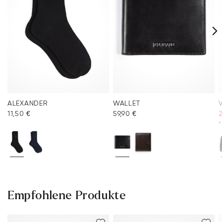
ALEXANDER
WALLET
11,50 €
59,90 €
2
*
Empfohlene Produkte