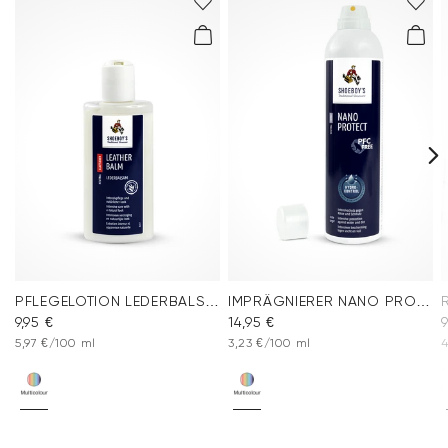
PFLEGELOTION LEDERBALSAM
IMPRÄGNIERER NANO PROTECT SPRAY
9,95 €
14,95 €
9
5,97 €/100 ml
3,23 €/100 ml
4