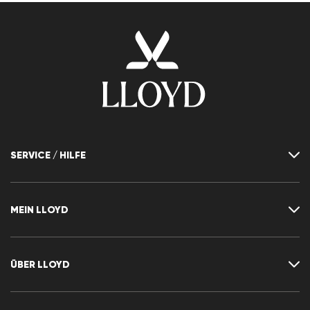
SERVICE / HILFE
Kontakt
FAQ
MEIN LLOYD
Größentabelle
Ratgeber
Rücksendung
Kundenkonto
Vertrag widerrufen
Newsletter
ÜBER LLOYD
Wunschliste
Pressemitteilungen