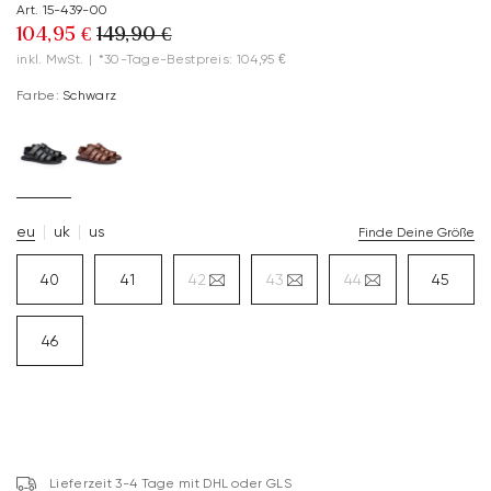
Art. 15-439-00
104,95 €
149,90 €
inkl. MwSt.
|
*30-Tage-Bestpreis: 104,95 €
Farbe:
Schwarz
eu
uk
us
Finde Deine Größe
40
41
42
43
44
45
46
Lieferzeit 3-4 Tage mit DHL oder GLS