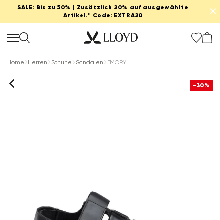
SALE: Bis zu 50% | Zusätzlich 20% auf ausgewählte
✕
Artikel.* Code: EXTRA20
Home
Herren
Schuhe
Sandalen
EMORY
-30%