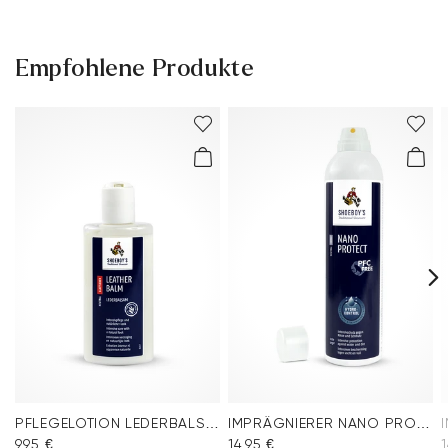
Empfohlene Produkte
PFLEGELOTION LEDERBALSAM
IMPRÄGNIERER NANO PROTECT SPRAY
9,95 €
14,95 €
1