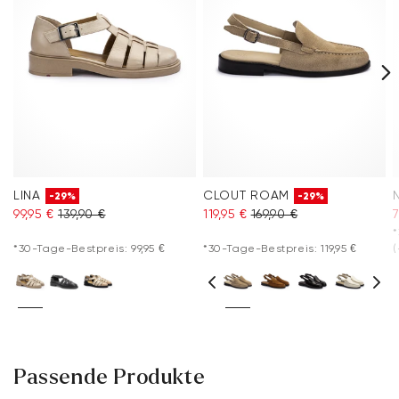
LINA
CLOUT ROAM
-29%
-29%
99,95 €
139,90 €
119,95 €
169,90 €
7
*
*30-Tage-Bestpreis: 99,95 €
*30-Tage-Bestpreis: 119,95 €
(
Passende Produkte