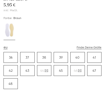
5,95 €
inkl. MwSt.
Farbe:
Braun
eu
Finde Deine Größe
36
37
38
39
40
41
42
43
44
45
46
47
48