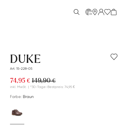
de
DUKE
Art. 15-228-05
74,95 €
149,90 €
inkl. MwSt.
|
*30-Tage-Bestpreis: 74,95 €
Farbe:
Braun