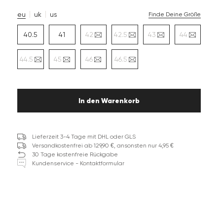
eu
uk
us
Finde Deine Größe
40.5
41
42
42.5
43
44
44.5
45
46
46.5
In den Warenkorb
Lieferzeit 3-4 Tage mit DHL oder GLS
Versandkostenfrei ab 129,90 €, ansonsten nur 4,95 €
30 Tage kostenfreie Rückgabe
Kundenservice - Kontaktformular