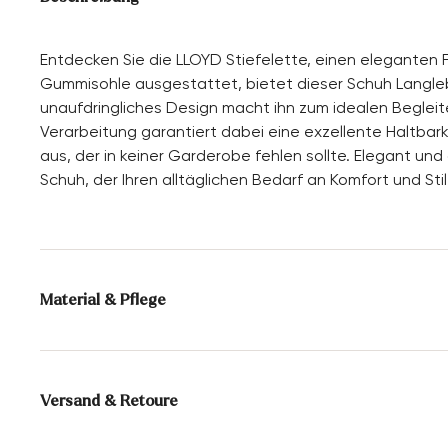
Entdecken Sie die LLOYD Stiefelette, einen eleganten F
Gummisohle ausgestattet, bietet dieser Schuh Langlebi
unaufdringliches Design macht ihn zum idealen Begleite
Verarbeitung garantiert dabei eine exzellente Haltbarke
aus, der in keiner Garderobe fehlen sollte. Elegant und 
Schuh, der Ihren alltäglichen Bedarf an Komfort und Stil 
Material & Pflege
Produktionsgrößengang:
UK-Größen
Futter:
60% Textil
40% Leder
Versand & Retoure
Sohle:
Gummisohle