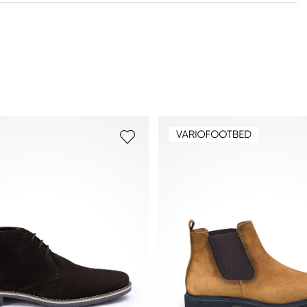
Weitere Informationen zum Thema findest Du im Bereich
Versand
und
Rücksendung
.
Häufig gestellte Fragen
.