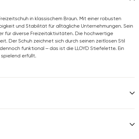
reizeitschuh in klassischem Braun. Mit einer robusten
gkeit und Stabilität für alltägliche Unternehmungen. Sein
r für diverse Freizeitaktivitäten. Die hochwertige
it. Der Schuh zeichnet sich durch seinen zeitlosen Stil
dennoch funktional – das ist die LLOYD Stiefelette. Ein
spielend erfüllt.
Obermaterial:
Genarbtes Leder
Material Innensohle:
Textil
Leistenform:
ANDOR.