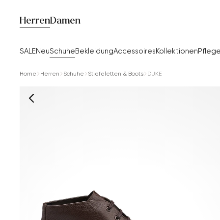
Herren
Damen
SALE
Neu
Schuhe
Bekleidung
Accessoires
Kollektionen
Pfleg
Home
Herren
Schuhe
Stiefeletten & Boots
DUKE