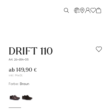
de
DRIFT 110
Art. 26-654-05
ab 149,90 €
inkl. MwSt.
Farbe:
Braun