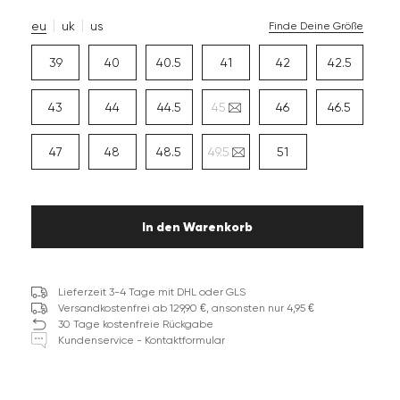
eu
uk
us
Finde Deine Größe
39
40
40.5
41
42
42.5
43
44
44.5
45
46
46.5
47
48
48.5
49.5
51
In den Warenkorb
Lieferzeit 3-4 Tage mit DHL oder GLS
Versandkostenfrei ab 129,90 €, ansonsten nur 4,95 €
30 Tage kostenfreie Rückgabe
Kundenservice - Kontaktformular