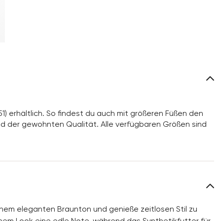
51) erhältlich. So findest du auch mit größeren Füßen den
d der gewohnten Qualität. Alle verfügbaren Größen sind
nem eleganten Braunton und genieße zeitlosen Stil zu
nem Look eine edle Note, während das Synthetikfutter für