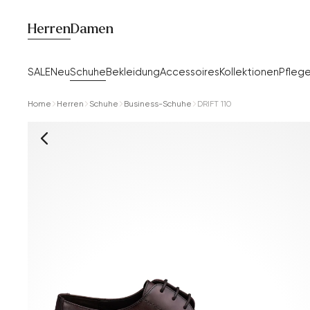
Herren
Damen
SALE
Neu
Schuhe
Bekleidung
Accessoires
Kollektionen
Pfleg
Home
Herren
Schuhe
Business-Schuhe
DRIFT 110