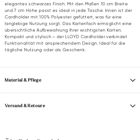
elegantes schwarzes Finish. Mit den Maßen 10 cm Breite
und 7 cm Höhe passt es ideal in jede Tasche. Innen ist der
Cardholder mit 100% Polyester gefüttert, was für eine
langlebige Nutzung sorgt. Das Kartenfach ermöglicht eine
übersichtliche Aufbewahrung Ihrer wichtigsten Karten.
Kompakt und stylisch – der LLOYD Cardholder verbindet
Funktionalität mit ansprechendem Design. Ideal für die
tägliche Nutzung oder als Geschenk.
Material & Pflege
Obermaterial:
Glattleder
Futter:
100% Polyester
Versand & Retoure
Fächer:
Kartenfach
Lieferzeit 3-4 Tage mit DHL oder GLS
Absatzhöhe:
0 mm
Versandkostenfrei ab 129,90 €, ansonsten nur 4,95 €
Breite:
10 cm
30 Tage kostenfreie Rückgabe