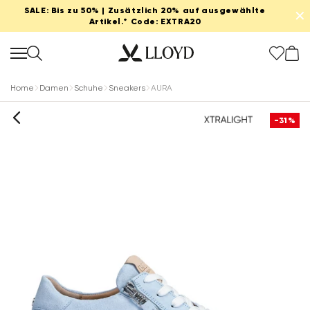
SALE: Bis zu 50% | Zusätzlich 20% auf ausgewählte
✕
Artikel.* Code: EXTRA20
Home
Damen
Schuhe
Sneakers
AURA
-31%