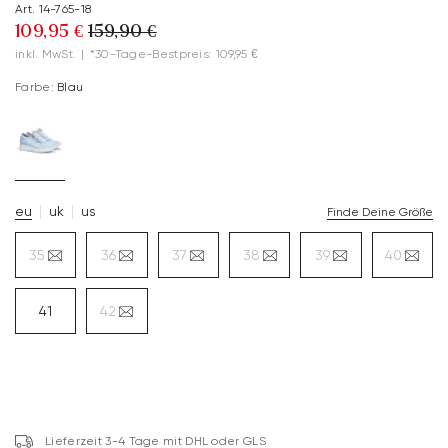
Art. 14-765-18
109,95 €
159,90 €
inkl. MwSt.
|
*30-Tage-Bestpreis: 109,95 €
Farbe:
Blau
eu
uk
us
Finde Deine Größe
35
36
37
38
39
40
41
42
Lieferzeit 3-4 Tage mit DHL oder GLS