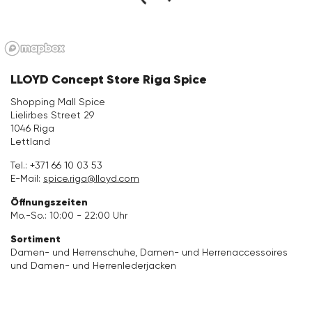
Bekleidung
Accessoires
LLOYD Concept Store Riga Spice
Kollektionen
Shopping Mall Spice
Lielirbes Street 29
1046 Riga
Pflege & Zubehör
Lettland
Tel.:
+371 66 10 03 53
E-Mail:
spice.riga@lloyd.com
Öffnungszeiten
Mo.-So.: 10:00 - 22:00 Uhr
Sortiment
Damen- und Herrenschuhe, Damen- und Herrenaccessoires
und Damen- und Herrenlederjacken